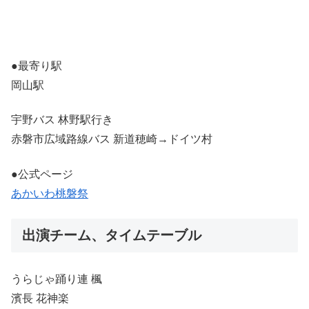
●最寄り駅
岡山駅
宇野バス 林野駅行き
赤磐市広域路線バス 新道穂崎→ドイツ村
●公式ページ
あかいわ桃磐祭
出演チーム、タイムテーブル
うらじゃ踊り連 楓
濱長 花神楽