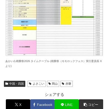
あかいわ桃磐祭2026 タイムテーブル (桃磐祭（モモロックフェス）実行委員長 X
より)
中国・四国
よさこい
岡山
赤磐
シェアする
X
Facebook
LINE
コピー