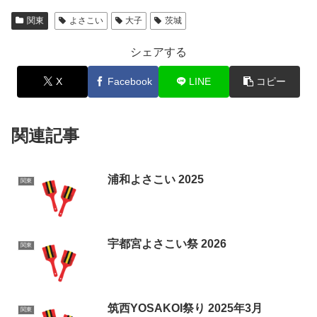
関東
よさこい
大子
茨城
シェアする
X
Facebook
LINE
コピー
関連記事
浦和よさこい 2025
関東
宇都宮よさこい祭 2026
関東
筑西YOSAKOI祭り 2025年3月
関東