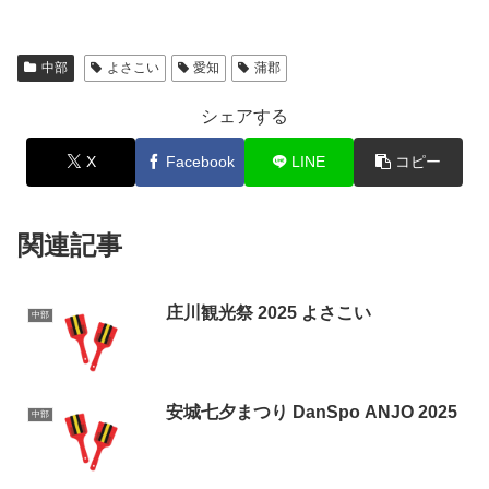
中部
よさこい
愛知
蒲郡
シェアする
X
Facebook
LINE
コピー
関連記事
庄川観光祭 2025 よさこい
中部
安城七夕まつり DanSpo ANJO 2025
中部