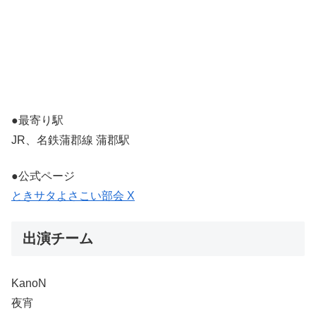
●最寄り駅
JR、名鉄蒲郡線 蒲郡駅
●公式ページ
ときサタよさこい部会 X
出演チーム
KanoN
夜宵