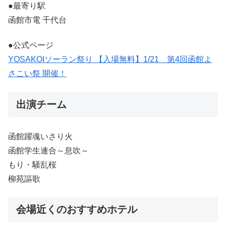
●最寄り駅
函館市電 千代台
●公式ページ
YOSAKOIソーラン祭り 【入場無料】1/21 第4回函館よ
さこい祭 開催！
出演チーム
函館躍魂いさり火
函館学生連合～息吹～
もり・騒乱桜
柳苑謳歌
会場近くのおすすめホテル