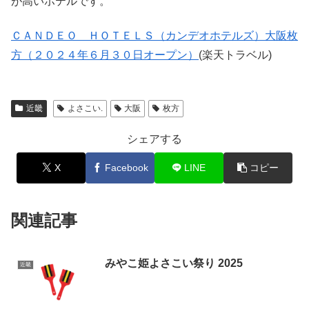
が高いホテルです。
ＣＡＮＤＥＯ ＨＯＴＥＬＳ（カンデオホテルズ）大阪枚
方（２０２４年６月３０日オープン）
(楽天トラベル)
近畿
よさこい.
大阪
枚方
シェアする
X
Facebook
LINE
コピー
関連記事
みやこ姫よさこい祭り 2025
近畿