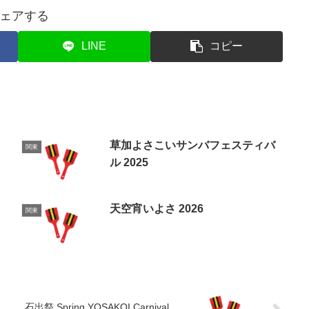
ェアする
LINE
コピー
草加よさこいサンバフェスティバ
関東
ル 2025
天空宵いよさ 2026
関東
石出祭 Spring YOSAKOI Carnival