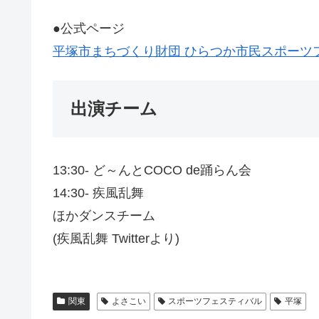
●公式ページ
平塚市まちづくり財団 ひらつか市民スポーツ
出演チーム
13:30- ど～んとCOCO de踊らん会
14:30- 疾風乱舞
ほかダンスチーム
(疾風乱舞 Twitterより)
関東
よさこい
スポーツフェスティバル
平塚