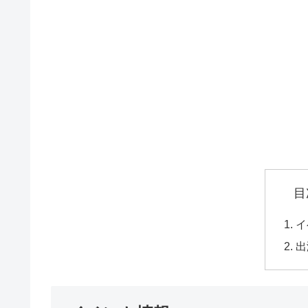
目
イ
出