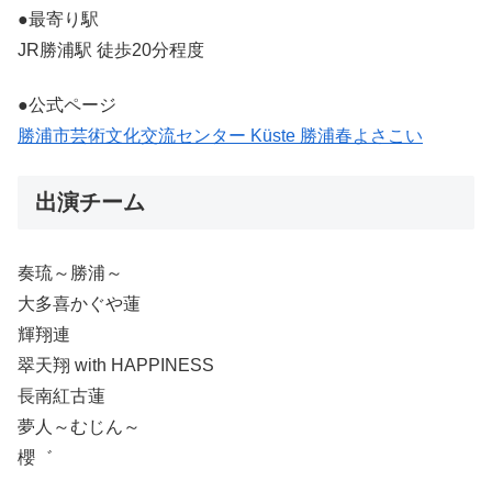
●最寄り駅
JR勝浦駅 徒歩20分程度
●公式ページ
勝浦市芸術文化交流センター Küste 勝浦春よさこい
出演チーム
奏琉～勝浦～
大多喜かぐや蓮
輝翔連
翠天翔 with HAPPINESS
長南紅古蓮
夢人～むじん～
櫻゛