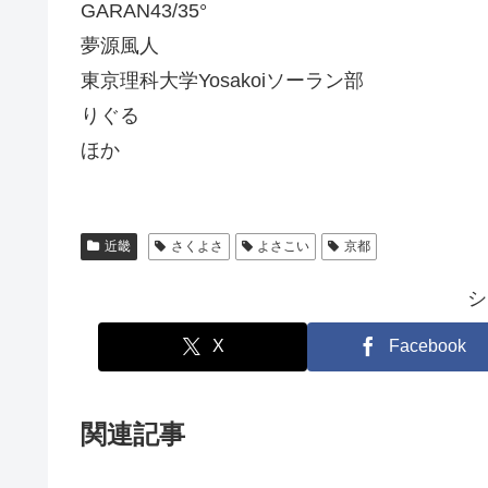
GARAN43/35°
夢源風人
東京理科大学Yosakoiソーラン部
りぐる
ほか
近畿
さくよさ
よさこい
京都
シ
X
Facebook
関連記事