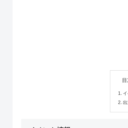
目
イ
出