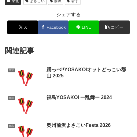
東北
よさこい
前沢
岩手
シェアする
X
Facebook
LINE
コピー
関連記事
踊っぺ!!YOSAKOIオットどっこい郡
東北
山 2025
福島YOSAKOI ー乱舞ー 2024
東北
奥州前沢よさこいFesta 2026
東北