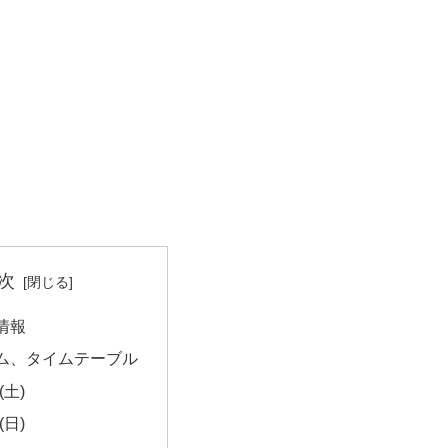
次
情報
ム、タイムテーブル
(土)
(日)