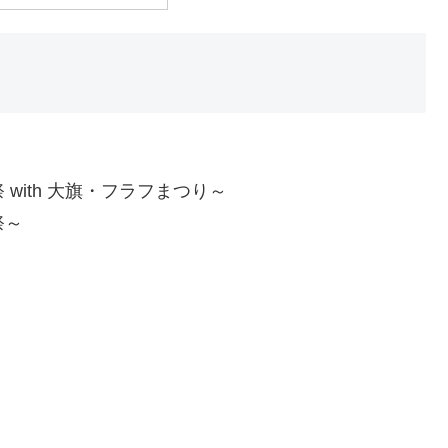
 with 大旗・フラフまつり～
祭～