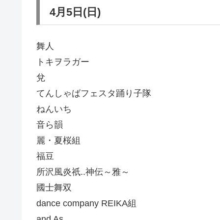
4月5日(日)
舞人
トキヲラガー
兌
てんしゃばフェスタ踊り子隊
ねんいち
音ら韻
麗・夏桜組
福豆
所沢風炎祇..神伝～雅～
國士舞双
dance company REIKA組
and As