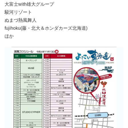
大富士with雄大グループ
駿河リゾート
ぬまづ熱風舞人
fujihoku(藤・北大＆ホンダカーズ北海道)
ほか