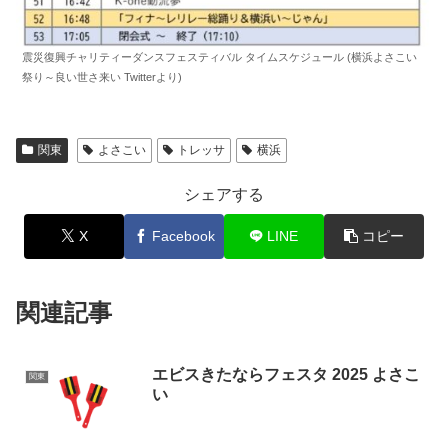
震災復興チャリティーダンスフェスティバル タイムスケジュール (横浜よさこい
祭り～良い世さ来い Twitterより)
関東
よさこい
トレッサ
横浜
シェアする
X
Facebook
LINE
コピー
関連記事
エビスきたならフェスタ 2025 よさこ
関東
い