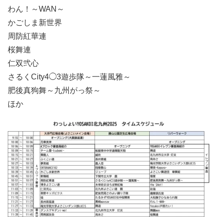
わん！～WAN～
かごしま新世界
周防紅華連
桜舞連
仁双弐心
さるくCity4◯3遊歩隊～一蓮風雅～
肥後真狗舞～九州がっ祭～
ほか