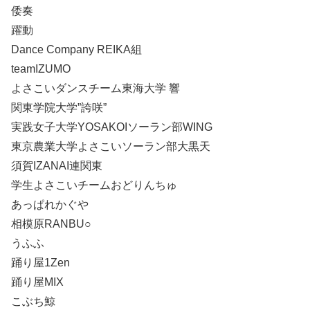
倭奏
躍動
Dance Company REIKA組
teamIZUMO
よさこいダンスチーム東海大学 響
関東学院大学”誇咲”
実践女子大学YOSAKOIソーラン部WING
東京農業大学よさこいソーラン部大黒天
須賀IZANAI連関東
学生よさこいチームおどりんちゅ
あっぱれかぐや
相模原RANBU○
うふふ
踊り屋1Zen
踊り屋MIX
こぶち鯨