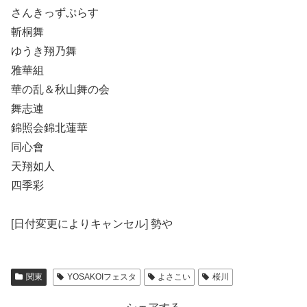
さんきっずぷらす
斬桐舞
ゆうき翔乃舞
雅華組
華の乱＆秋山舞の会
舞志連
錦照会錦北蓮華
同心會
天翔如人
四季彩
[日付変更によりキャンセル] 勢や
関東
YOSAKOIフェスタ
よさこい
桜川