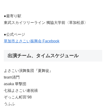
●最寄り駅
東武スカイツリーライン 獨協大学前〈草加松原〉
●公式ページ
草加市よさこい振興会 Facebook
出演チーム、タイムスケジュール
よさこい演舞集団『夏舞徒』
team清門
asaka 華撃団
七福よさこい連祝禧
ぞっこん町田’98
うふふ