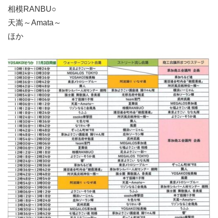
相模RANBU○
天嵩～Amata～
ほか