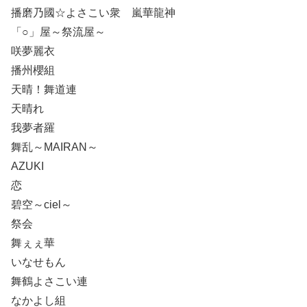
播磨乃國☆よさこい衆 嵐華龍神
「○」屋～祭流屋～
咲夢麗衣
播州櫻組
天晴！舞道連
天晴れ
我夢者羅
舞乱～MAIRAN～
AZUKI
恋
碧空～ciel～
祭会
舞ぇぇ華
いなせもん
舞鶴よさこい連
なかよし組