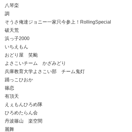
八琴栾
調
そうさ俺達ジョニー一家只今参上！RollingSpecial
破天荒
浜っ子2000
いちえもん
おどり屋 笑颱
よさこいチーム かざみどり
兵庫教育大学よさこい部 チーム鬼灯
踊っこひおか
篠恋
有頂天
えぇもんひろめ隊
ひろめたらん会
丹波篠山 楽空間
麗舞