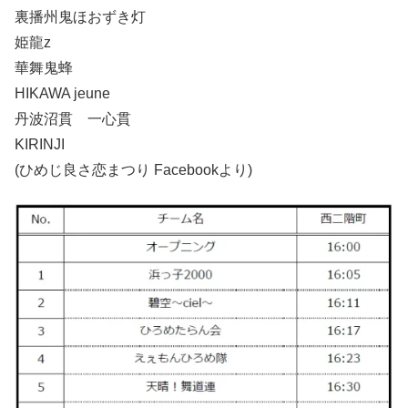
裏播州鬼ほおずき灯
姫龍z
華舞鬼蜂
HIKAWA jeune
丹波沼貫 一心貫
KIRINJI
(ひめじ良さ恋まつり Facebookより)