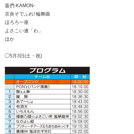
嘉們-KAMON-
京炎そでふれ! 輪舞曲
ほろろ一座
よさこい連「わ」
ほか
◯5月3日(土・祝)