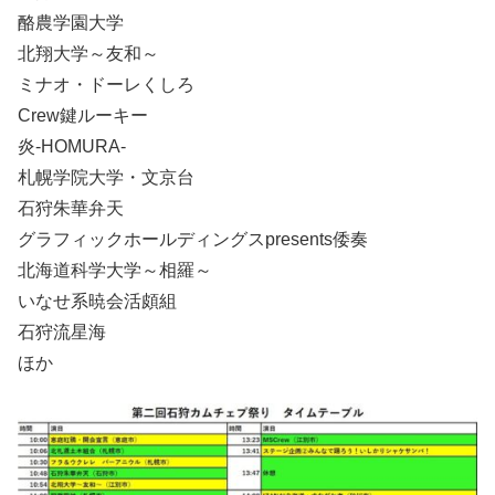
酪農学園大学
北翔大学～友和～
ミナオ・ドーレくしろ
Crew鍵ルーキー
炎-HOMURA-
札幌学院大学・文京台
石狩朱華弁天
グラフィックホールディングスpresents倭奏
北海道科学大学～相羅～
いなせ系暁会活頗組
石狩流星海
ほか