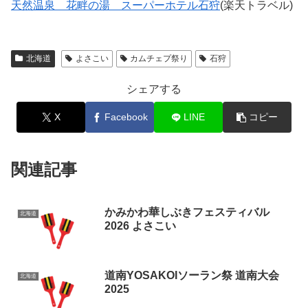
天然温泉 花畔の湯 スーパーホテル石狩
(楽天トラベル)
北海道
よさこい
カムチェプ祭り
石狩
シェアする
X
Facebook
LINE
コピー
関連記事
かみかわ華しぶきフェスティバル
北海道
2026 よさこい
道南YOSAKOIソーラン祭 道南大会
北海道
2025