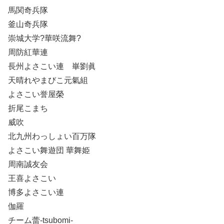
馬関奇兵隊
釜山奇兵隊
崇城大学?華咲流舞?
周防紅華連
長州よさこい連 崋劉眞
天晴れやまびこ元氣組
よさこい誉屋榮
折尾こまち
威吹
北九州わっしょい百万隊
よさこい舞遊団 華舞姫
周南誠友会
王喜よさこい
博多よさこい連
伽羅
チーム蕾-tsubomi-