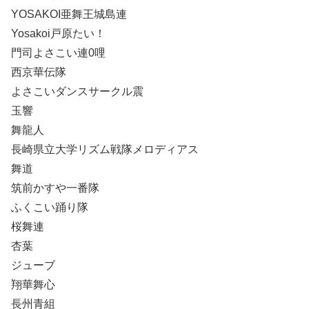
YOSAKOI亜舞王城島連
Yosakoi戸原たい！
門司よさこい連0哩
西京華伝隊
よさこいダンスサークル震
玉響
舞龍人
長崎県立大学リズム戦隊メロディアス
舞道
筑前かすや一番隊
ふくこい踊り隊
桜舞連
杏葉
ジューブ
翔華舞心
長州青組