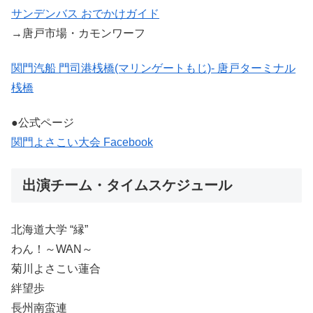
サンデンバス おでかけガイド
→唐戸市場・カモンワーフ
関門汽船 門司港桟橋(マリンゲートもじ)- 唐戸ターミナル
桟橋
●公式ページ
関門よさこい大会 Facebook
出演チーム・タイムスケジュール
北海道大学 “縁”
わん！～WAN～
菊川よさこい蓮合
絆望歩
長州南蛮連