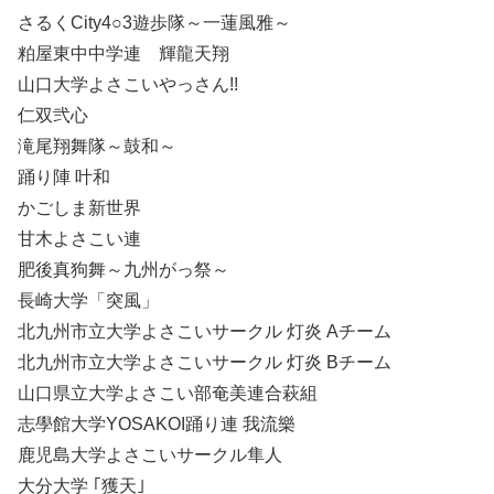
さるくCity4○3遊歩隊～一蓮風雅～
粕屋東中中学連 輝龍天翔
山口大学よさこいやっさん!!
仁双弐心
滝尾翔舞隊～鼓和～
踊り陣 叶和
かごしま新世界
甘木よさこい連
肥後真狗舞～九州がっ祭～
長崎大学「突風」
北九州市立大学よさこいサークル 灯炎 Aチーム
北九州市立大学よさこいサークル 灯炎 Bチーム
山口県立大学よさこい部奄美連合萩組
志學館大学YOSAKOI踊り連 我流樂
鹿児島大学よさこいサークル隼人
大分大学 ｢獲天｣