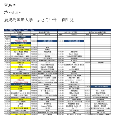
宵あさ
粋～sui～
鹿児島国際大学 よさこい部 創生児