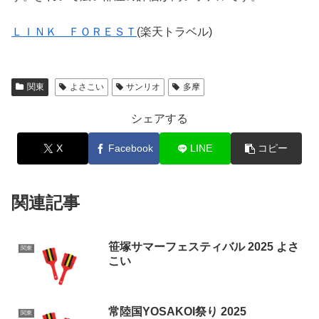
ＬＩＮＫ ＦＯＲＥＳＴ
(楽天トラベル)
関東
よさこい
サンリオ
多摩
シェアする
X
Facebook
LINE
コピー
関連記事
笹塚サマーフェスティバル 2025 よさ
関東
こい
常陸国YOSAKOI祭り 2025
関東