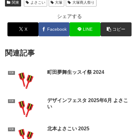
関東
よさこい
大塚
大塚商人祭り
シェアする
X
Facebook
LINE
コピー
関連記事
町田夢舞生ッスイ祭 2024
関東
デザインフェスタ 2025年6月 よさこ
関東
い
北本よさこい 2025
関東