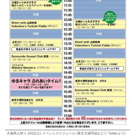
大塚商人祭り 10/22(土) イベントスケジュール (東京大塚阿波おどり Twitterより)